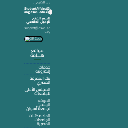
:بريد إلكتروني
StudentAffairs@l
ang.aswu.edu.eg
للدعم الفني
للإميل الجامعي
support@aswu.ed
u.eg
مواقع
هـــامة
خدمات
إلكترونية
بنك المعرفة
المصري
المجلس الأعلى
للجامعات
الموقع
الرسمي
لجامعة أسوان
اتحاد مكتبات
الجامعات
المصرية