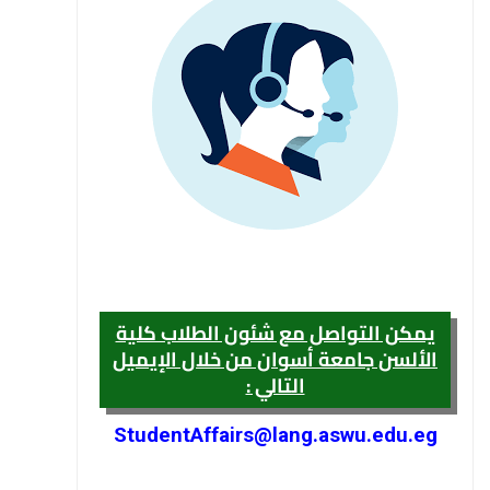
يمكن التواصل مع شئون الطلاب كلية
الألسن جامعة أسوان من خلال الإيميل
التالي :
StudentAffairs@lang.aswu.edu.eg