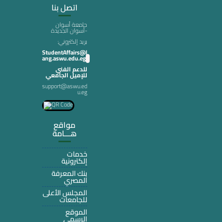
اتصل بنا
جامعة أسوان
-أسوان الجديدة
:بريد إلكتروني
StudentAffairs@l
ang.aswu.edu.eg
للدعم الفني
للإميل الجامعي
support@aswu.ed
u.eg
مواقع
هـــامة
خدمات
إلكترونية
بنك المعرفة
المصري
المجلس الأعلى
للجامعات
الموقع
الرسمي