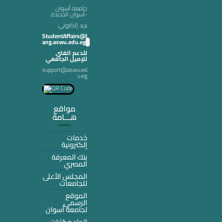
جامعة أسوان
-أسوان الجديدة
:بريد إلكتروني
StudentAffairs@l
ang.aswu.edu.eg
للدعم الفني
للإميل الجامعي
support@aswu.ed
u.eg
مواقع
هـــامة
خدمات
إلكترونية
بنك المعرفة
المصري
المجلس الأعلى
للجامعات
الموقع
الرسمي
لجامعة أسوان
اتحاد مكتبات