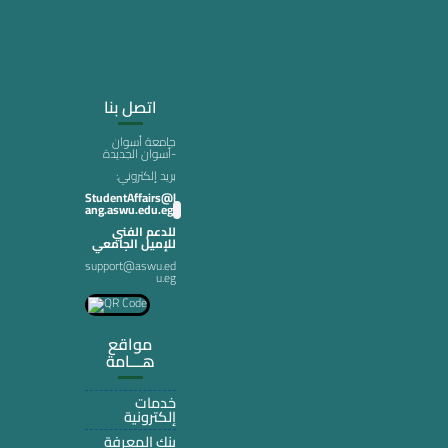
اتصل بنا
جامعة أسوان
-أسوان الجديدة
:بريد إلكتروني
StudentAffairs@l
ang.aswu.edu.eg
للدعم الفني
للإميل الجامعي
support@aswu.ed
u.eg
مواقع
هـــامة
خدمات
إلكترونية
بنك المعرفة