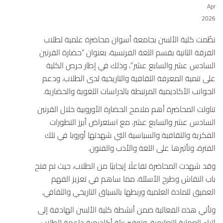
Apr
2026
نظّمت كلية الألسن بجامعة أسوان محاضرة علمية لطلاب
الفرقة الثانية بقسم اللغة الفرنسية، بعنوان “حضارة القرنين
السادس عشر والسابع عشر”، وذلك في إطار حرص الكلية
على تنمية المعرفة الثقافية والتاريخية لدى الطلاب، ودعم
الجوانب الأكاديمية المرتبطة بالدراسات اللغوية والحضارية.
تناولت المحاضرة أهم ملامح الحضارة الأوروبية خلال القرنين
السادس عشر والسابع عشر، مع استعراض أبرز التطورات
الفكرية والثقافية والسياسية التي شهدتها أوروبا في تلك
الفترة، وتأثيرها على اللغة والأدب والفنون.
وقد شهدت المحاضرة تفاعلًا إيجابيًا من الطلاب، حيث تم فتح
باب النقاش وطرح الأسئلة، مما ساهم في تعزيز الفهم
العميق للمادة العلمية وربطها بالسياق التاريخي والثقافي.
وتأتي هذه الفعالية ضمن أنشطة كلية الألسن الهادفة إلى
إثراء العملية التعليمية، وتوفير بيئة أكاديمية داعمة للطلاب