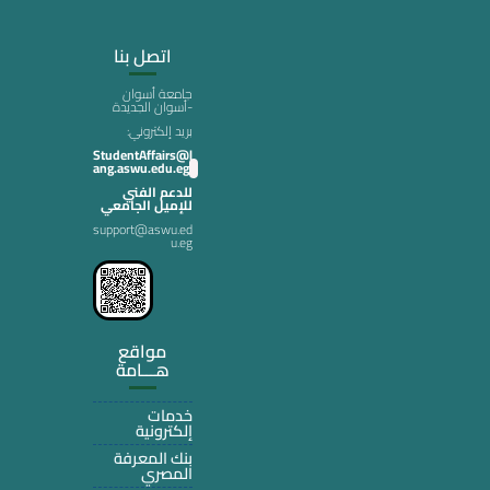
اتصل بنا
جامعة أسوان
-أسوان الجديدة
:بريد إلكتروني
StudentAffairs@l
ang.aswu.edu.eg
للدعم الفني
للإميل الجامعي
support@aswu.ed
u.eg
مواقع
هـــامة
خدمات
إلكترونية
بنك المعرفة
المصري