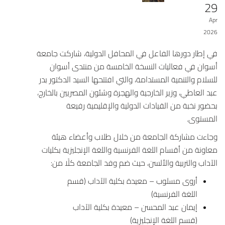
29
Apr
2026
في إطار دورها الفاعل في المحافل الدولية، شاركت
جامعة
أسوان
في فعاليات النسخة الخامسة من
منتدى أسوان
للسلام والتنمية المستدامة
، والتي افتتحها السيد الدكتور بدر
عبد العاطي، وزير الخارجية والهجرة وشئون المصريين بالخارج،
بحضور نخبة من القيادات الدولية والإقليمية رفيعة
المستوى.
وجاءت مشاركة الجامعة من خلال طلاب وأعضاء هيئة
معاونة من أقسام اللغة الفرنسية واللغة الإنجليزية بكليات
الآداب والتربية والألسن، حيث ضم وفد الجامعة كلًا من:
أروى مسلوب – معيدة بكلية الآداب (قسم
اللغة الفرنسية)
إيمان عبد المحسن – معيدة بكلية الآداب
(قسم اللغة الإنجليزية)