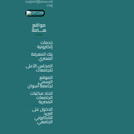
support@aswu.ed
u.eg
مواقع
هـــامة
خدمات
إلكترونية
بنك المعرفة
المصري
المجلس الأعلى
للجامعات
الموقع
الرسمي
لجامعة أسوان
اتحاد مكتبات
الجامعات
المصرية
الدخول على
البريد
الالكتروني
الجامعي