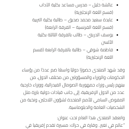
عائشة خليل – مدرس مساعد بكلية الآداب
(قسم اللغة الإنجليزية)
عايدة سعيد محمد صديق – طالبة بكلية التربية
(قسم اللغة الفرنسية – الفرقة الرابعة)
يوسف الدريني – طالب بالفرقة الثالثة بكلية
الألسن
فاطمة شوقي – طالبة بالفرقة الرابعة (قسم
اللغة الإنجليزية)
وقد شهد المنتدى حضورًا دوليًا واسعًا ضم عددًا من رؤساء
الحكومات والوزراء والمسؤولين من مختلف الدول، من
بينهم رئيس وزراء جمهورية الصومال الفيدرالية، ووزراء خارجية
عدد من الدول الإفريقية، إلى جانب قيادات دولية بارزة مثل
المفوض السامي للأمم المتحدة لشؤون اللاجئين، ونخبة من
الشخصيات العامة والدبلوماسية.
وانعقد المنتدى هذا العام تحت عنوان:
“عالم في تغير.. وقارة في حراك: مسيرة تقدم إفريقيا في