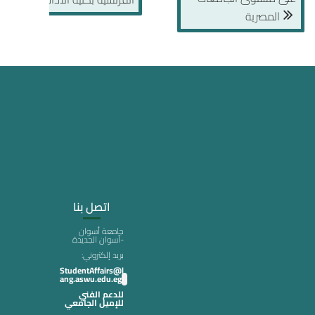
المصرية
اتصل بنا
جامعة أسوان
-أسوان الجديدة
:بريد إلكتروني
StudentAffairs@l
ang.aswu.edu.eg
للدعم الفني
للإميل الجامعي