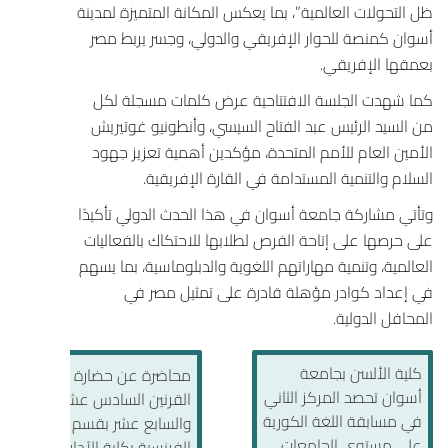
ظل التحولات العالمية”، بما يعكس المكانة المتميزة لمدينة
أسوان
كمنصة للحوار الإفريقي والدولي، وجسر يربط مصر
بعمقها الإفريقي.
كما شهدت الجلسة الافتتاحية عرض كلمات مسجلة لكل
من السيد الرئيس عبد الفتاح السيسي، وأنطونيو غوتيريش
الأمين العام للأمم المتحدة، مؤكدين أهمية تعزيز جهود
السلام والتنمية المستدامة في القارة الإفريقية.
وتأتي مشاركة
جامعة أسوان
في هذا الحدث الدولي تأكيدًا
على حرصها على إتاحة الفرص لطلابها للاحتكاك بالفعاليات
العالمية، وتنمية مهاراتهم اللغوية والدبلوماسية، بما يسهم
في إعداد كوادر مؤهلة قادرة على تمثيل مصر في
المحافل الدولية.
كلية الألسن بجامعة
محاضرة عن حضارة
أسوان تحصد المركز الثاني
القرنين السادس عشر
في مسابقة اللغة الكورية
والسابع عشر بقسم اللغة
على مستوى الجامعات
الفرنسية بكلية الآداب