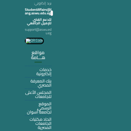
:بريد إلكتروني
StudentAffairs@l
ang.aswu.edu.eg
للدعم الفني
للإميل الجامعي
support@aswu.ed
u.eg
مواقع
هـــامة
خدمات
إلكترونية
بنك المعرفة
المصري
المجلس الأعلى
للجامعات
الموقع
الرسمي
لجامعة أسوان
اتحاد مكتبات
الجامعات
المصرية