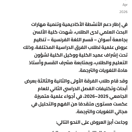
Apr
2026
في إطار دعم الأنشطة الأكاديمية وتنمية مهارات
البحث العلمي لدى الطلاب، شهدت
كلية الألسن
بجامعة أسوان
– قسم اللغة الفرنسية – تنظيم
عروض علمية لطلاب الفرق الدراسية المختلفة، وذلك
تحت إشراف عميد الكلية ووكيل الكلية لشؤون
التعليم والطلاب، وبمتابعة مشرف القسم وأستاذ
مادة اللغويات والترجمة.
وقد قام طلاب الفرقة الأولى والثانية والثالثة بعرض
أبحاث وتكليفات الفصل الدراسي الثاني للعام
الجامعي 2025–2026، في أجواء علمية متميزة
عكست مستوىً متقدمًا من الفهم والتحليل في
مجالي اللغويات والترجمة.
وجاءت أبرز العروض على النحو التالي: