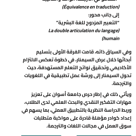
(Équivalence en traduction)
إلى جانب محور:
“التعبير المزدوج للغة البشرية”
(La double articulation du langage
humain)
وفي السياق ذاته، قامت الفرقة الأولى بتسليم
أبحاثها خلال عرض السيمنار، في خطوة تعكس الالتزام
الأكاديمي وتحقيق نواتج التعلم المستهدفة، حيث
تحول السيمنار إلى ورشة عمل تطبيقية في اللغويات
والترجمة.
ويأتي ذلك في إطار حرص
جامعة أسوان
على تعزيز
مهارات التفكير النقدي والبحث العلمي لدى الطلاب،
وربط الدراسة النظرية بالتطبيق العملي، بما يسهم في
إعداد كوادر مؤهلة قادرة على مواكبة متطلبات
سوق العمل في مجالات اللغات والترجمة.