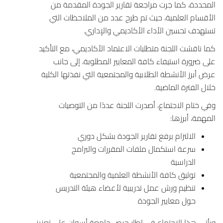
المحددة، كما جرت مراجعة تقارير الجودة المقدمة من
الأقسام العلمية، حيث تم طرح عدد من الملاحظات التي
تستهدف تحسين الأداء الأكاديمي والإداري.
كما ناقشت اللجنة متطلبات الاعتماد الأكاديمي، مع التأكيد
على ضرورة استيفاء كافة المعايير المطلوبة، إلى جانب
عرض أبرز الأنشطة الطلابية والمجتمعية التي نفذتها الكلية
خلال الفترة الماضية.
وفي ختام الاجتماع، أصدرت اللجنة عددًا من التوصيات
المهمة، أبرزها:
الالتزام برفع تقارير الجودة بشكل دوري
سرعة استكمال ملفات المقررات والبرامج
الدراسية
توثيق كافة الأنشطة العلمية والمجتمعية
تنظيم ورش عمل تدريبية لأعضاء هيئة التدريس
حول معايير الجودة
ويأتي هذا الاجتماع في إطار حرص
جامعة أسوان
على تعزيز