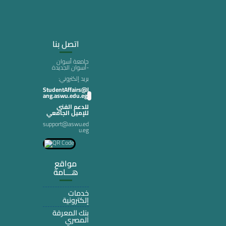
اتصل بنا
جامعة أسوان
-أسوان الجديدة
:بريد إلكتروني
StudentAffairs@l
ang.aswu.edu.eg
للدعم الفني
للإميل الجامعي
support@aswu.ed
u.eg
مواقع
هـــامة
خدمات
إلكترونية
بنك المعرفة
المصري