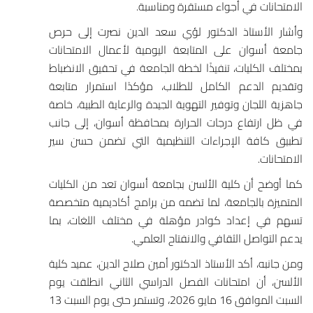
الامتحانات في أجواء مستقرة ومناسبة.
وأشار الأستاذ الدكتور لؤي سعد الدين نصرت إلى حرص
جامعة أسوان
على المتابعة اليومية لأعمال الامتحانات
بمختلف الكليات، تنفيذًا لخطة الجامعة في تحقيق الانضباط
وتقديم الدعم الكامل للطلاب، مؤكدًا استمرار متابعة
جاهزية اللجان وتوفير التهوية الجيدة والرعاية الطبية، خاصة
في ظل ارتفاع درجات الحرارة بمحافظة أسوان، إلى جانب
تطبيق كافة الإجراءات التنظيمية التي تضمن حسن سير
الامتحانات.
كما أوضح أن
كلية الألسن بجامعة أسوان
تعد من الكليات
المتميزة بالجامعة، لما تضمه من برامج أكاديمية متخصصة
تسهم في إعداد كوادر مؤهلة في مختلف اللغات، بما
يدعم التواصل الثقافي والانفتاح العلمي.
ومن جانبه، أكد الأستاذ الدكتور أمين صلاح الدين، عميد كلية
الألسن، أن امتحانات الفصل الدراسي الثاني انطلقت يوم
السبت الموافق 16 مايو 2026، وتستمر حتى يوم السبت 13