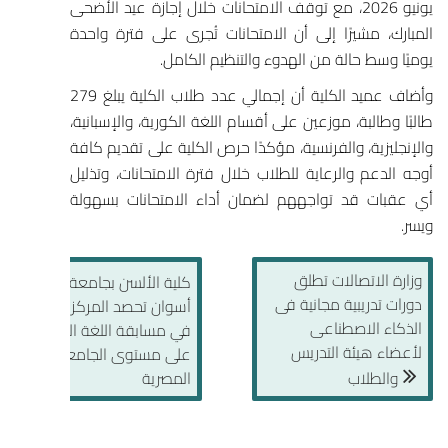
يونيو 2026، مع توقف الامتحانات خلال إجازة
عيد الأضحى
المبارك
، مشيرًا إلى أن الامتحانات تُجرى على فترة واحدة
يوميًا وسط حالة من الهدوء والتنظيم الكامل.
وأضاف عميد الكلية أن إجمالي عدد طلاب الكلية يبلغ 279
طالبًا وطالبة، موزعين على أقسام اللغة الكورية، والإسبانية،
والإنجليزية، والفرنسية، مؤكدًا حرص الكلية على تقديم كافة
أوجه الدعم والرعاية للطلاب خلال فترة الامتحانات، وتذليل
أي عقبات قد تواجههم لضمان أداء الامتحانات بسهولة
ويسر.
وزارة الاتصالات تطلق
كلية الألسن بجامعة
دورات تدريبية مجانية فى
أسوان تحصد المركز الثاني
الذكاء الاصطناعى
في مسابقة اللغة الكورية
لأعضاء هيئة التدريس
على مستوى الجامعات
والطلاب
المصرية