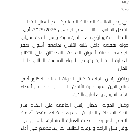
May
2026
في إطار المتابعة الميدانية المستمرة لسير أعمال امتحانات
الفصل الدراسي الثاني للعام الجامعي 2025/2026، أجرى
الأستاذ الدكتور لؤي سعد الدين نصرت، رئيس
جامعة أسوان
،
جولة تفقدية داخل
كلية الألسن بجامعة أسوان
بمقر
الجامعة بمدينة
أسوان الجديدة
، للاطمئنان على انتظام
العملية الامتحانية وتوفير الأجواء المناسبة للطلاب داخل
اللجان.
ورافق رئيس الجامعة خلال الجولة الأستاذ الدكتور أمين
صلاح الدين عميد كلية الألسن، إلى جانب عدد من أعضاء
هيئة التدريس والعاملين بالكلية.
وخلال الجولة، اطمأن رئيس الجامعة على انتظام سير
الامتحانات داخل اللجان في هدوء وانضباط، مؤكدًا أهمية
الالتزام بالضوابط المنظمة للعملية الامتحانية، والعمل على
توفير سبل الراحة والرعاية للطلاب بما يساعدهم على أداء