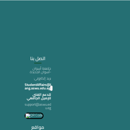
اتصل بنا
جامعة أسوان
-أسوان الجديدة
:بريد إلكتروني
StudentAffairs@l
ang.aswu.edu.eg
للدعم الفني
للإميل الجامعي
support@aswu.ed
u.eg
مواقع